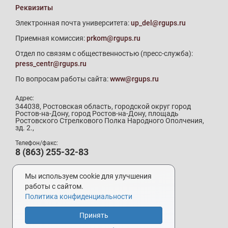
Реквизиты
Электронная почта университета:
up_del@rgups.ru
Приемная комиссия:
prkom@rgups.ru
Отдел по связям с общественностью (пресс-служба):
press_centr@rgups.ru
По вопросам работы сайта:
www@rgups.ru
Адрес:
344038, Ростовская область, городской округ город
Ростов-на-Дону, город Ростов-на-Дону, площадь
Ростовского Стрелкового Полка Народного Ополчения,
зд. 2.,
Телефон/факс:
8 (863) 255-32-83
Телефон приемной комиссии:
8 (800) 707-19-29
Мы используем cookie для улучшения
8 (863) 272-64-88
работы с сайтом.
Политика конфиденциальности
Принять