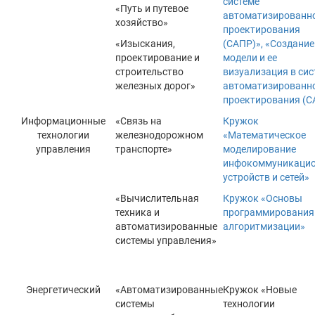
системе
«Путь и путевое
автоматизированн
хозяйство»
проектирования
«Изыскания,
(САПР)», «Создание
проектирование и
модели и ее
строительство
визуализация в сис
железных дорог»
автоматизированн
проектирования (С
Информационные
«Связь на
Кружок
технологии
железнодорожном
«Математическое
управления
транспорте»
моделирование
инфокоммуникаци
устройств и сетей»
«Вычислительная
Кружок «Основы
техника и
программирования
автоматизированные
алгоритмизации»
системы управления»
Энергетический
«Автоматизированные
Кружок «Новые
системы
технологии