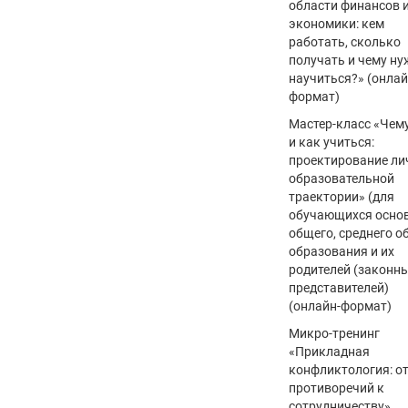
области финансов 
экономики: кем
работать, сколько
получать и чему н
научиться?» (онлай
формат)
Мастер-класс «Чему
и как учиться:
проектирование ли
образовательной
траектории» (для
обучающихся осно
общего, среднего о
образования и их
родителей (законн
представителей)
(онлайн-формат)
Микро-тренинг
«Прикладная
конфликтология: о
противоречий к
сотрудничеству»