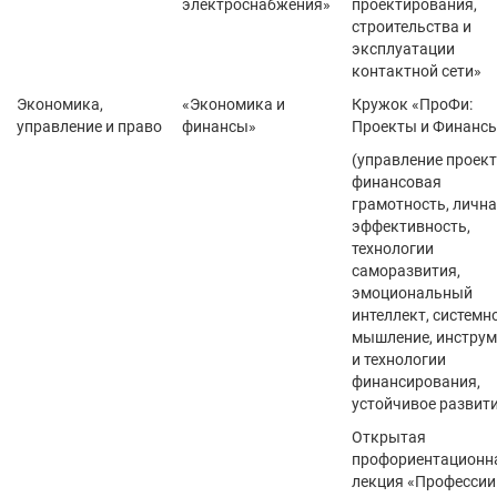
электроснабжения»
проектирования,
строительства и
эксплуатации
контактной сети»
Экономика,
«Экономика и
Кружок «ПроФи:
управление и право
финансы»
Проекты и Финанс
(управление проект
финансовая
грамотность, личн
эффективность,
технологии
саморазвития,
эмоциональный
интеллект, системн
мышление, инстру
и технологии
финансирования,
устойчивое развити
Открытая
профориентационн
лекция «Профессии