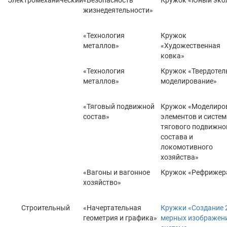
Электромеханический
«Безопасность
Кружок «Юный эко
жизнедеятельности»
«Технология
Кружок
металлов»
«Художественная
ковка»
«Технология
Кружок «Твердотел
металлов»
моделирование»
«Тяговый подвижной
Кружок «Моделиро
состав»
элементов и систем
тягового подвижно
состава и
локомотивного
хозяйства»
«Вагоны и вагонное
Кружок «Рефрижер
хозяйство»
Строительный
«Начертательная
Кружки «Создание 
геометрия и графика»
мерных изображени