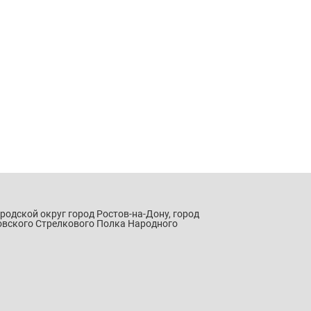
ородской округ город Ростов-на-Дону, город
овского Стрелкового Полка Народного