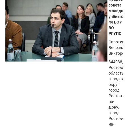
совета
молодых
учёных
ФГБОУ
ВО
РГУПС
Сироткин
Вячеслав
Викторов
344038,
Ростовск
область,
городско
округ
город
Ростов-
на-
Дону,
город
Ростов-
на-