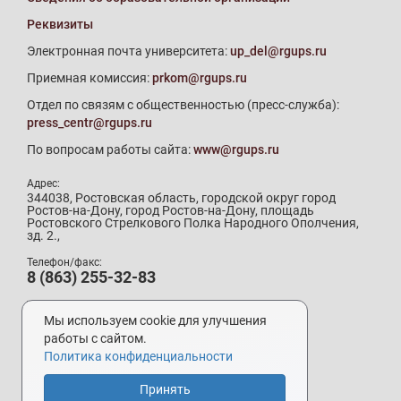
Реквизиты
Электронная почта университета:
up_del@rgups.ru
Приемная комиссия:
prkom@rgups.ru
Отдел по связям с общественностью (пресс-служба):
press_centr@rgups.ru
По вопросам работы сайта:
www@rgups.ru
Адрес:
344038, Ростовская область, городской округ город
Ростов-на-Дону, город Ростов-на-Дону, площадь
Ростовского Стрелкового Полка Народного Ополчения,
зд. 2.,
Телефон/факс:
8 (863) 255-32-83
Телефон приемной комиссии:
8 (800) 707-19-29
Мы используем cookie для улучшения
8 (863) 272-64-88
работы с сайтом.
Политика конфиденциальности
Принять