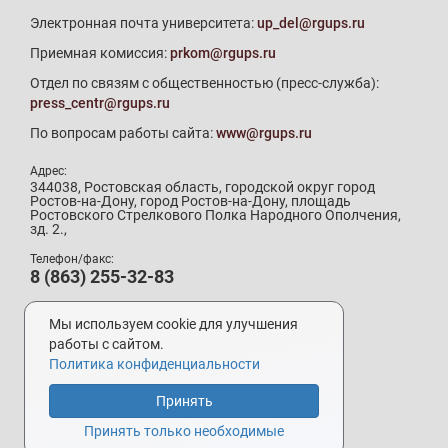
Электронная почта университета:
up_del@rgups.ru
Приемная комиссия:
prkom@rgups.ru
Отдел по связям с общественностью (пресс-служба):
press_centr@rgups.ru
По вопросам работы сайта:
www@rgups.ru
Адрес:
344038, Ростовская область, городской округ город
Ростов-на-Дону, город Ростов-на-Дону, площадь
Ростовского Стрелкового Полка Народного Ополчения,
зд. 2.,
Телефон/факс:
8 (863) 255-32-83
Телефон приемной комиссии:
8 (800) 707-19-29
Мы используем cookie для улучшения
8 (863) 272-64-88
работы с сайтом.
Политика конфиденциальности
Принять
Разработка и поддержка –
УИ РГУПС
Принять только необходимые