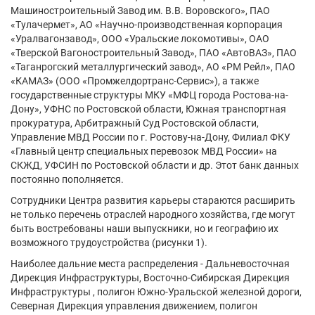
Машиностроительный Завод им. В.В. Воровского», ПАО
«Тулачермет», АО «Научно-производственная корпорация
«Уралвагонзавод», ООО «Уральские локомотивы», ОАО
«Тверской Вагоностроительный Завод», ПАО «АвтоВАЗ», ПАО
«Таганрогский металлургический завод», АО «РМ Рейл», ПАО
«КАМАЗ» (ООО «Промжелдортранс-Сервис»), а также
государственные структуры МКУ «МФЦ города Ростова-на-
Дону», УФНС по Ростовской области, Южная транспортная
прокуратура, Арбитражный Суд Ростовской области,
Управление МВД России по г. Ростову-на-Дону, Филиал ФКУ
«Главный центр специальных перевозок МВД России» на
СКЖД, УФСИН по Ростовской области и др. Этот банк данных
постоянно пополняется.
Сотрудники Центра развития карьеры стараются расширить
не только перечень отраслей народного хозяйства, где могут
быть востребованы наши выпускники, но и географию их
возможного трудоустройства (рисунки 1).
Наиболее дальние места распределения - Дальневосточная
Дирекция Инфраструктуры, Восточно-Сибирская Дирекция
Инфраструктуры , полигон Южно-Уральской железной дороги,
Северная Дирекция управления движением, полигон