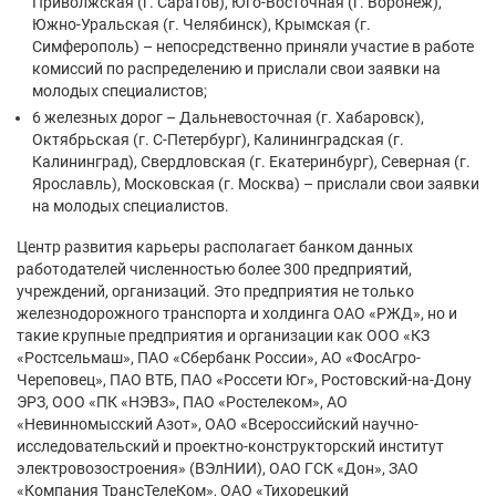
Приволжская (г. Саратов), Юго-Восточная (г. Воронеж),
Южно-Уральская (г. Челябинск), Крымская (г.
Симферополь) – непосредственно приняли участие в работе
комиссий по распределению и прислали свои заявки на
молодых специалистов;
6 железных дорог – Дальневосточная (г. Хабаровск),
Октябрьская (г. С-Петербург), Калининградская (г.
Калининград), Свердловская (г. Екатеринбург), Северная (г.
Ярославль), Московская (г. Москва) – прислали свои заявки
на молодых специалистов.
Центр развития карьеры располагает банком данных
работодателей численностью более 300 предприятий,
учреждений, организаций. Это предприятия не только
железнодорожного транспорта и холдинга ОАО «РЖД», но и
такие крупные предприятия и организации как ООО «КЗ
«Ростсельмаш», ПАО «Сбербанк России», АО «ФосАгро-
Череповец», ПАО ВТБ, ПАО «Россети Юг», Ростовский-на-Дону
ЭРЗ, ООО «ПК «НЭВЗ», ПАО «Ростелеком», АО
«Невинномысский Азот», ОАО «Всероссийский научно-
исследовательский и проектно-конструкторский институт
электровозостроения» (ВЭлНИИ), ОАО ГСК «Дон», ЗАО
«Компания ТрансТелеКом», ОАО «Тихорецкий