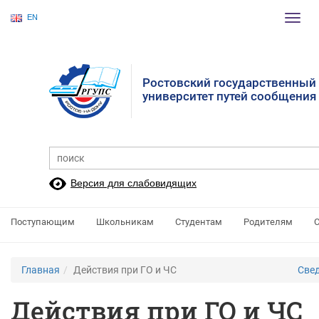
EN
Пере
нави
Ростовский государственный
университет путей сообщения
Версия для слабовидящих
Поступающим
Школьникам
Студентам
Родителям
Главная
Действия при ГО и ЧС
Свед
Действия при ГО и ЧС