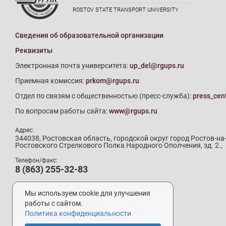
ROSTOV STATE TRANSPORT UNIVERSITY
Сведения об образовательной организации
Реквизиты
Электронная почта университета:
up_del@rgups.ru
Приемная комиссия:
prkom@rgups.ru
Отдел по связям с общественностью (пресс-служба):
press_cen
По вопросам работы сайта:
www@rgups.ru
Адрес:
344038, Ростовская область, городской округ город Ростов-на
Ростовского Стрелкового Полка Народного Ополчения, зд. 2.,
Телефон/факс:
8 (863) 255-32-83
Телефон приемной комиссии:
8 (800) 707-19-29
Мы используем cookie для улучшения
8 (863) 272-64-88
работы с сайтом.
Политика конфиденциальности