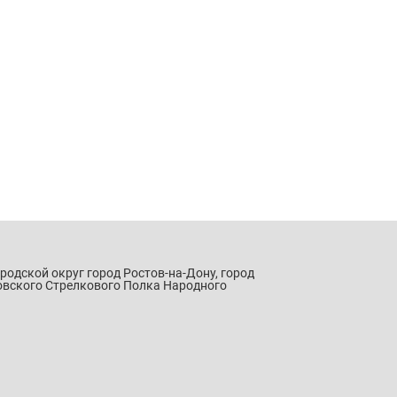
ородской округ город Ростов-на-Дону, город
овского Стрелкового Полка Народного