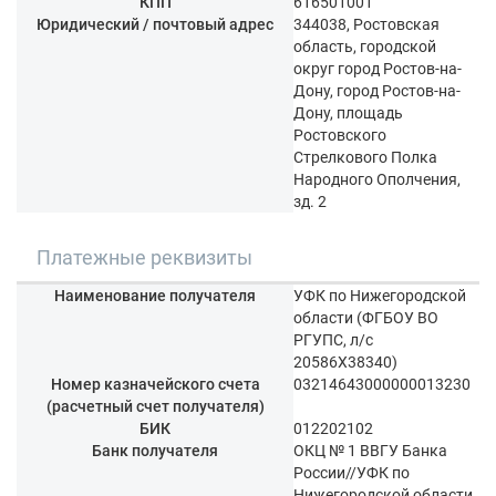
КПП
616501001
Юридический / почтовый адрес
344038, Ростовская
область, городской
округ город Ростов-на-
Дону, город Ростов-на-
Дону, площадь
Ростовского
Стрелкового Полка
Народного Ополчения,
зд. 2
Платежные реквизиты
Наименование получателя
УФК по Нижегородской
области (ФГБОУ ВО
РГУПС, л/с
20586Х38340)
Номер казначейского счета
03214643000000013230
(расчетный счет получателя)
БИК
012202102
Банк получателя
ОКЦ № 1 ВВГУ Банка
России//УФК по
Нижегородской области,