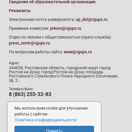
Сведения об образовательной организации
Реквизиты
Электронная почта университета:
up_del@rgups.ru
Приемная комиссия:
prkom@rgups.ru
Отдел по связям с общественностью (пресс-служба):
press_centr@rgups.ru
По вопросам работы сайта:
www@rgups.ru
Адрес:
344038, Ростовская область, городской округ город
Ростов-на-Дону, город Ростов-на-Дону, площадь
Ростовского Стрелкового Полка Народного Ополчения,
зд. 2.,
Телефон/факс:
8 (863) 255-32-83
Телефон приемной комиссии:
8 (800) 707-19-29
Мы используем cookie для улучшения
8 (863) 272-64-88
работы с сайтом.
Политика конфиденциальности
Принять