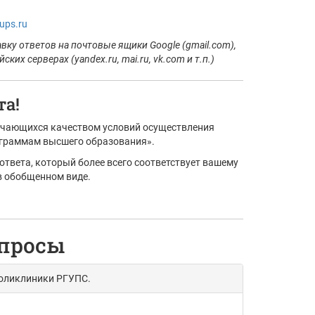
ups.ru
ку ответов на почтовые ящики Google (gmail.com),
их серверах (yandex.ru, mai.ru, vk.com и т.п.)
а!
бучающихся качеством условий осуществления
граммам высшего образования».
твета, который более всего соответствует вашему
в обобщенном виде.
опросы
поликлиники РГУПС.