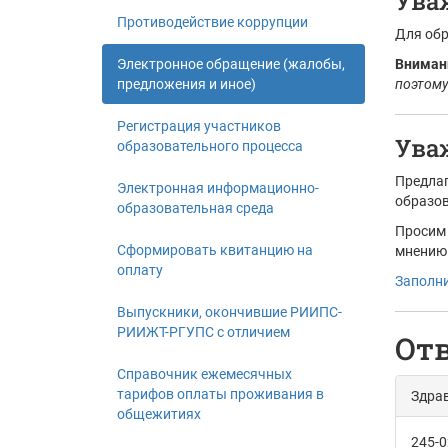
Ува
Противодействие коррупции
Для обр
Электронное обращение (жалобы,
Вниман
предложения и иное)
поэтому
Регистрация участников
Ува
образовательного процесса
Предлаг
Электронная информационно-
образов
образовательная среда
Просим 
Сформировать квитанцию на
мнению.
оплату
Заполни
Выпускники, окончившие РИИПС-
РИИЖТ-РГУПС с отличием
Отв
Справочник ежемесячных
тарифов оплаты проживания в
Здрав
общежитиях
245-0