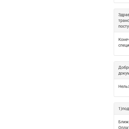
Здрав
транс
посту
Конеч
специ
Добры
доку
Нель
1)под
Ближа
Опла