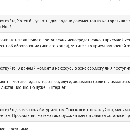
ствуйте, Хотел бы узнать. для подачи документов нужен оригинал 
р Инн?
подавать заявление о поступлении непосредственно в приемной ком
ент об образовании (или его копия), учтите, что прием заявлений з
ствуйте! В данный момент я нахожусь в зоне сво,могу ли я поступи
енты можно подать через госуслуги, экзамены (если вы имеете с
 дистанционно, но нужен интернет.
ствуйте,я являюсь абитуриентом.Подскажите пожалуйста, минима
етам: Профильная математика,русский язык и физика остались п
лись прежними.