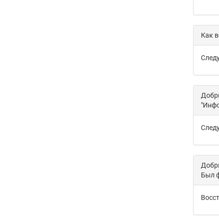
Как в
Следу
Добры
"Инф
Следу
Добры
Был ф
Восст