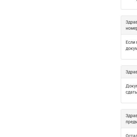
Здрав
номе
Если 
докум
Здрав
Докум
сдать
Здрав
предм
Оста