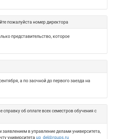
дайте пожалуйста номер директора
олько представительство, которое
нтября, а по заочной до первого заезда на
е справку об оплате всех семестров обучения с
 заявлением в управление делами университета,
чту университета
up_del@rgups.ru