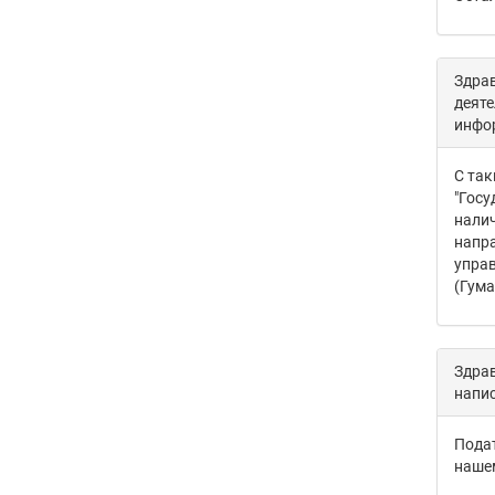
Здрав
деяте
инфор
С так
"Госу
налич
напра
управ
(Гума
Здрав
напи
Подат
нашем