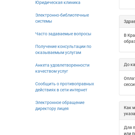
Юридическая клиника
Электронно-библиотечные
системы
Здрав
Часто задаваемые вопросы
В Кра
образ
Получение консультации по
оказываемым услугам
До ка
Анкета удовлетворенности
качеством услуг
Оплат
Сообщить о противоправных
сесси
действиях в сети интернет
Электронное обращение
Как м
директору лицея
указа
Для п
или п