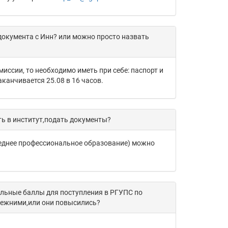
документа с Инн? или можно просто назвать
иссии, то необходимо иметь при себе: паспорт и
аканчивается 25.08 в 16 часов.
ть в институт,подать документы?
реднее профессиональное образование) можно
льные баллы для поступления в РГУПС по
режними,или они повысились?