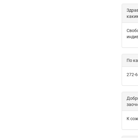
Здрав
каки
Свобо
индив
По к
272-6
Добры
заочн
К сож