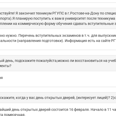
ствуйте! Я закончил техникум РГУПС в г.Ростове-на-Дону по специ
порта).Я планирую поступить к вам в университет после техникум
плении на коммерческую форму обучения сдавать вступительные
но нужно. Перечень вступительных экзаменов в т.ч. для выпускни
альности (направления подготовки). Информация есть на сайте РГ
й день, подскажите пожалуйста,можно ли восстановиться на учебу
менты?
зя
скажите, когда у вас день открытых дверей, (интересует лицей)? 2)
йший день открытых дверей состоится 16 февраля. Начало в 11 час
та помесячная.