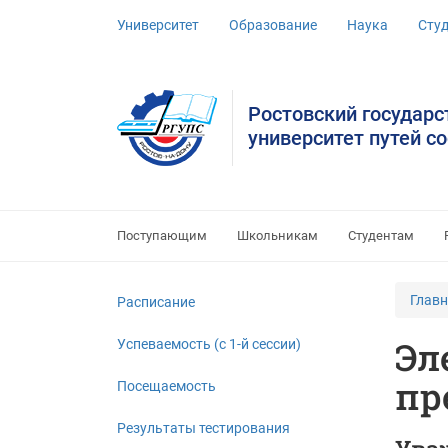
Университет
Образование
Наука
Сту
Ростовский государ
университет путей с
Поступающим
Школьникам
Студентам
Глав
Расписание
Эл
Успеваемость (c 1-й сессии)
пр
Посещаемость
Результаты тестирования