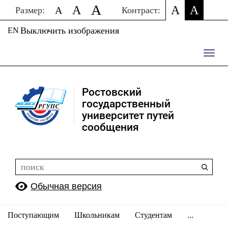
A
A
A
A
A
Размер:
Контраст:
Выключить изображения
EN
Пере
нави
Ростовский
государственный
университет путей
сообщения
Обычная версия
Поступающим
Школьникам
Студентам
...