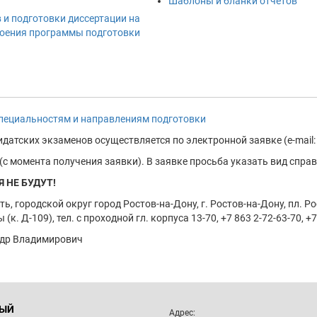
Шаблоны и бланки отчётов
 и подготовки диссертации на
своения программы подготовки
специальностям и направлениям подготовки
датских экзаменов осуществляется по электронной заявке (e-mail:
с момента получения заявки). В заявке просьба указать вид справки
 НЕ БУДУТ!
ь, городской округ город Ростов-на-Дону, г. Ростов-на-Дону, пл. 
к. Д-109), тел. с проходной гл. корпуса 13-70, +7 863 2-72-63-70, +7 
андр Владимирович
НЫЙ
Адрес: