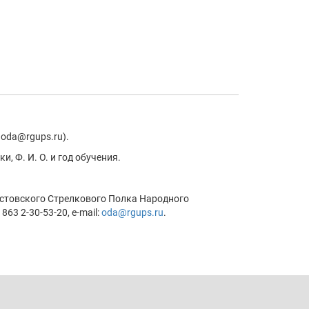
 oda@rgups.ru).
, Ф. И. О. и год обучения.
Ростовского Стрелкового Полка Народного
863 2-30-53-20, e-mail:
oda@rgups.ru
.