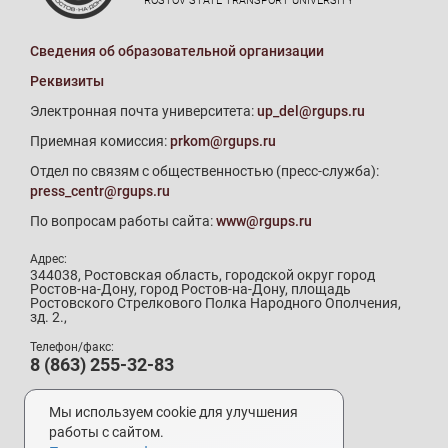
ROSTOV STATE TRANSPORT UNIVERSITY
Сведения об образовательной организации
Реквизиты
Электронная почта университета:
up_del@rgups.ru
Приемная комиссия:
prkom@rgups.ru
Отдел по связям с общественностью (пресс-служба):
press_centr@rgups.ru
По вопросам работы сайта:
www@rgups.ru
Адрес:
344038, Ростовская область, городской округ город
Ростов-на-Дону, город Ростов-на-Дону, площадь
Ростовского Стрелкового Полка Народного Ополчения,
зд. 2.,
Телефон/факс:
8 (863) 255-32-83
Телефон приемной комиссии:
8 (800) 707-19-29
Мы используем cookie для улучшения
8 (863) 272-64-88
работы с сайтом.