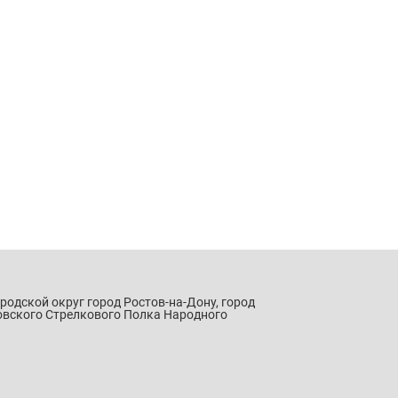
ородской округ город Ростов-на-Дону, город
овского Стрелкового Полка Народного