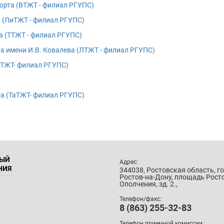
орта (ВТЖТ - филиал РГУПС)
 (ЛиТЖТ - филиал РГУПС)
а (ТТЖТ - филиал РГУПС)
а имени И.В. Ковалева (ЛТЖТ - филиал РГУПС)
ЕТЖТ- филиал РГУПС)
а (ТаТЖТ- филиал РГУПС)
НЫЙ
Адрес:
НИЯ
344038, Ростовская область, г
Ростов-на-Дону, площадь Рост
Ополчения, зд. 2.,
Телефон/факс:
8 (863) 255-32-83
Телефон приемной комиссии: