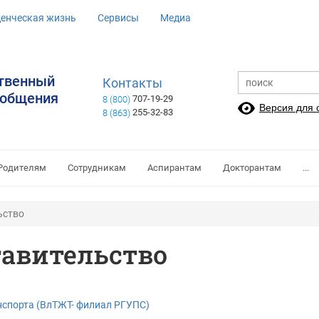
денческая жизнь
Сервисы
Медиа
ственный
Контакты
ообщения
707-19-29
8 (800)
Версия для
255-32-83
8 (863)
Родителям
Сотрудникам
Аспирантам
Докторантам
...
ьство
авительство
спорта (ВлТЖТ- филиал РГУПС)