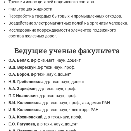
Трение и износ деталей подвижного состава.
Фильтрация жидкости.
Переработка твердых бытовых и промышленных отходов.
Воздействие электромагнитных полей на организм человека.
Исследование повреждаемости элементов подвижного
состава железных дорог.
Ведущие ученые факультета
О.А. Беляк
, д-р физ.-мат. наук, доцент
В.Д. Верескун
, д-р техн.наук, проф.
О.А. Ворон
, д-р техн.наук, доцент
Н.В. Гребенников
, д-р техн.наук, доцент
А.А. Зарифьян
, д-р техн.наук, проф.
П.Г. Иваночкин
, д-р техн.наук, проф.
В.И. Колесников
, д-р техн.наук, проф., академик РАН
И.В. Колесников
, д-р техн.наук, член корр. РАН
В.А. Кохановский
, д-р техн.наук, проф.
Е.О. Лагунова
, д-р техн. наук, доцент
А.Д. Петрушин
. д-р техн.наук, проф.