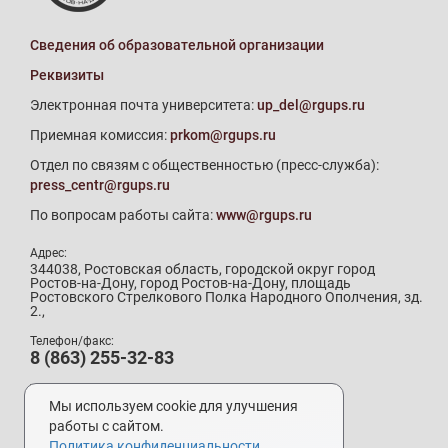
Сведения об образовательной организации
Реквизиты
Электронная почта университета:
up_del@rgups.ru
Приемная комиссия:
prkom@rgups.ru
Отдел по связям с общественностью (пресс-служба):
press_centr@rgups.ru
По вопросам работы сайта:
www@rgups.ru
Адрес:
344038, Ростовская область, городской округ город
Ростов-на-Дону, город Ростов-на-Дону, площадь
Ростовского Стрелкового Полка Народного Ополчения, зд.
2.,
Телефон/факс:
8 (863) 255-32-83
Телефон приемной комиссии:
8 (800) 707-19-29
Мы используем cookie для улучшения
8 (863) 272-64-88
работы с сайтом.
Политика конфиденциальности