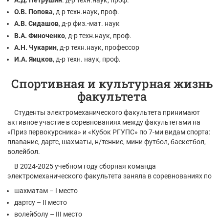
О.В. Попова
, д-р техн.наук, проф.
А.В. Сидашов
, д-р физ.-мат. наук
В.А. Финоченко
, д-р техн.наук, проф.
А.Н. Чукарин
, д-р техн.наук, профессор
И.А. Яицков
, д-р техн. наук, проф.
Спортивная и культурная жизнь
факультета
Студенты электромеханического факультета принимают
активное участие в соревнованиях между факультетами на
«Приз первокурсника» и «Кубок РГУПС» по 7-ми видам спорта:
плавание, дартс, шахматы, н/теннис, мини футбол, баскетбол,
волейбол.
В 2024-2025 учебном году сборная команда
электромеханического факультета заняла в соревнованиях по
шахматам – I место
дартсу – II место
волейболу – III место