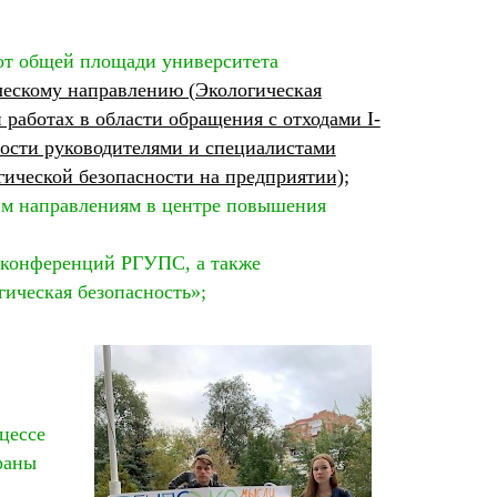
 от общей площади университета
ескому направлению (Экологическая
 работах в области обращения с отходами I-
ности руководителями и специалистами
ической безопасности на предприятии);
ким направлениям в центре повышения
х конференций РГУПС, а также
ческая безопасность»;
цессе
раны