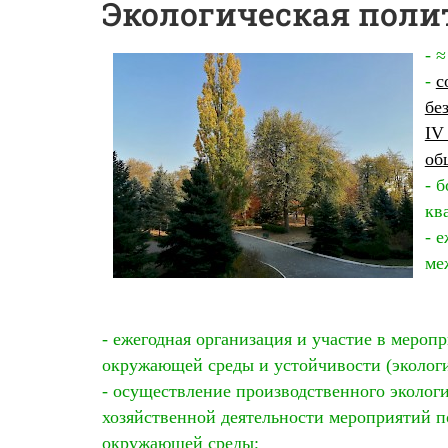
Экологическая поли
- 
-
с
бе
IV
об
- 
кв
- 
ме
- ежегодная организация и участие в мероп
окружающей среды и устойчивости (экологи
- осуществление производственного экологи
хозяйственной деятельности мероприятий 
окружающей среды;