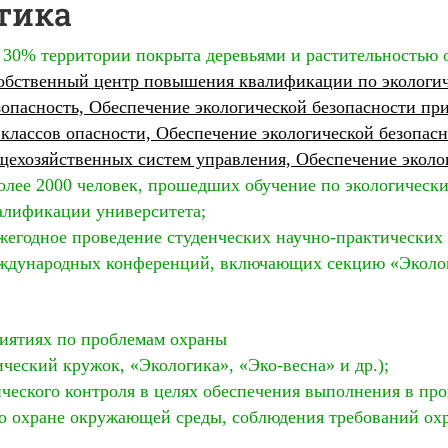
тика
≈ 30% территории покрыта деревьями и растительностью
обственный центр повышения квалификации по экологич
зопасность, Обеспечение экологической безопасности при
 классов опасности, Обеспечение экологической безопас
щехозяйственных систем управления, Обеспечение эколог
более 2000 человек, прошедших обучение по экологичес
алификации университета;
ежегодное проведение студенческих научно-практически
ждународных конференций, включающих секцию «Экологи
риятиях по проблемам охраны
ческий кружок, «Экологика», «Эко-весна» и др.);
ческого контроля в целях обеспечения выполнения в про
по охране окружающей среды, соблюдения требований ох