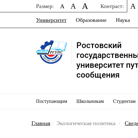
A
A
A
A
Размер:
Контраст:
Университет
Образование
Наука
Ростовский
государственн
университет пу
сообщения
Поступающим
Школьникам
Студентам
Главная
Экологическая политика
Свед