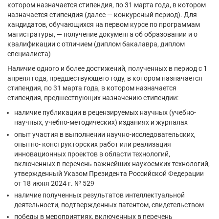
котором назначается стипендия, по 31 марта года, в котором
назначается стипендия (далее — конкурсный период). Для
кандидатов, обучающихся на первом курсе по программам
магистратуры, — получение документа об образовании и о
квалификации с отличием (диплом бакалавра, диплом
специалиста)
Наличие одного и более достижений, полученных в период с 1
апреля года, предшествующего году, в котором назначается
стипендия, по 31 марта года, в котором назначается
стипендия, предшествующих назначению стипендии:
наличие публикации в рецензируемых научных (учебно-
научных, учебно-методических) изданиях и журналах
опыт участия в выполнении научно-исследовательских,
опытно- конструкторских работ или реализация
инновационных проектов в области технологий,
включенных в перечень важнейших наукоемких технологий,
утвержденный Указом Президента Российской Федерации
от 18 июня 2024 г. № 529
наличие полученных результатов интеллектуальной
деятельности, подтвержденных патентом, свидетельством
победы в мероприятиях, включенных в перечень