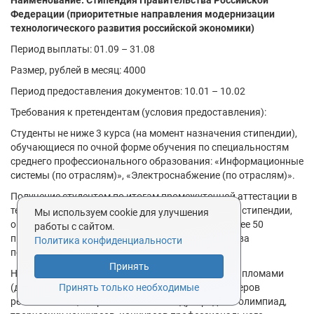
Наименование: Стипендия Правительства Российской
Федерации (приоритетные направления модернизации
технологического развития российской экономики)
Период выплаты: 01.09 – 31.08
Размер, рублей в месяц: 4000
Период предоставления документов: 10.01 – 10.02
Требования к претендентам (условия предоставления):
Студенты не ниже 3 курса (на момент назначения стипендии),
обучающиеся по очной форме обучения по специальностям
среднего профессионального образования: «Информационные
системы (по отраслям)», «Электроснабжение (по отраслям)».
Получение студентом по итогам промежуточной аттестации в
течение семестра, предшествующего назначению стипендии,
Мы используем cookie для улучшения
оценок «отлично» и «хорошо» при наличии не менее 50
работы с сайтом.
процентов оценок «отлично» от общего количества
Политика конфиденциальности
полученных оценок.
Принять
Наличие достижений в учебе, подтвержденных дипломами
Принять только необходимые
(другими документами) победителей и (или) призеров
региональных, всероссийских и международных олимпиад,