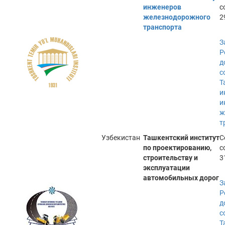
инженеров
с
железнодорожного
2
транспорта
З
Р
д
с
Т
и
и
ж
т
Узбекистан
Ташкентский институт
С
по проектированию,
с
строительству и
3
эксплуатации
автомобильных дорог
З
Р
д
с
Т