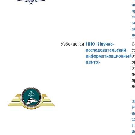
и
п
с
э
а
д
Узбекистан
ННО «Научно-
С
исследовательский
с
информатизационный
0
центр»
о
0
п
п
л
З
Р
д
с
Н
и