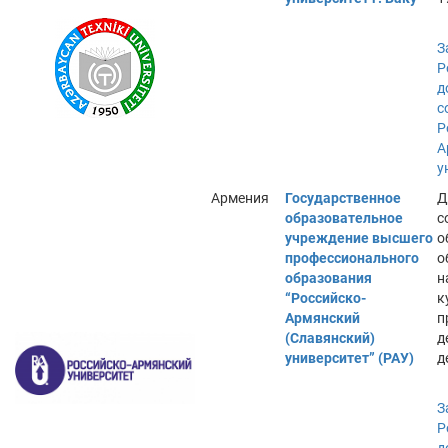
З
Р
д
с
Р
А
у
Армения
Государственное
Д
образовательное
с
учреждение высшего
о
профессионального
о
образования
н
“Российско-
к
Армянский
п
(Славянский)
д
университет” (РАУ)
д
З
Р