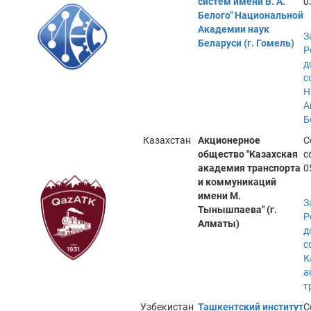
систем имени В. А.
0
Белого" Национальной
Академии наук
З
Беларуси (г. Гомель)
Р
д
с
Н
А
Б
Казахстан
Акционерное
С
общество "Казахская
с
академия транспорта
0
и коммуникаций
имени М.
З
Тынышпаева" (г.
Р
Алматы)
д
с
К
а
т
Узбекистан
Ташкентский институт
С