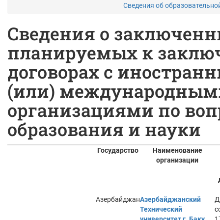
Сведения об образовательно
Сведения о заключенн
планируемых к заклю
договорах с иностран
(или) международным
организациями по воп
образования и науки
Государство
Наименование
организации
Азербайджан
Азербайджанский
Д
Технический
с
университет г. Баку
1