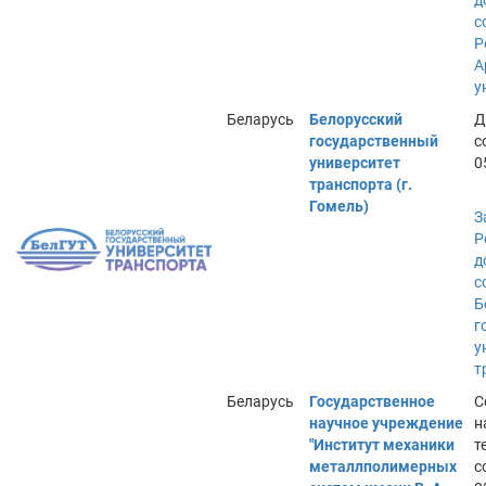
д
с
Р
А
у
Беларусь
Белорусский
Д
государственный
с
университет
0
транспорта (г.
Гомель)
З
Р
д
с
Б
г
у
т
Беларусь
Государственное
С
научное учреждение
н
"Институт механики
т
металлполимерных
с