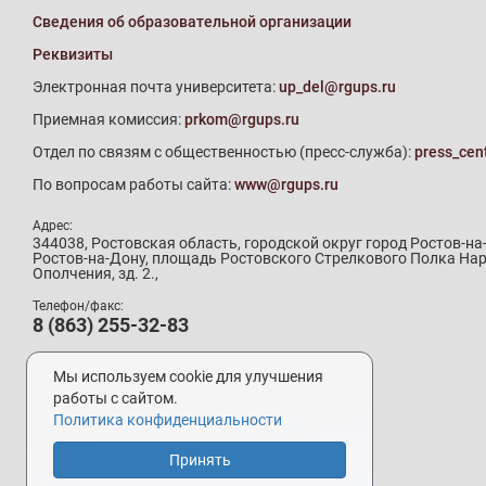
Сведения об образовательной организации
Реквизиты
Электронная почта университета:
up_del@rgups.ru
Приемная комиссия:
prkom@rgups.ru
Отдел по связям с общественностью (пресс-служба):
press_cen
По вопросам работы сайта:
www@rgups.ru
Адрес:
344038, Ростовская область, городской округ город Ростов-на
Ростов-на-Дону, площадь Ростовского Стрелкового Полка На
Ополчения, зд. 2.,
Телефон/факс:
8 (863) 255-32-83
Телефон приемной комиссии:
8 (800) 707-19-29
Мы используем cookie для улучшения
8 (863) 272-64-88
работы с сайтом.
Политика конфиденциальности
Принять