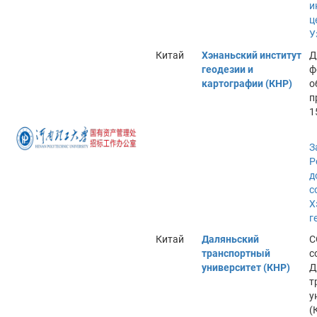
и
ц
У
Китай
Хэнаньский институт
Д
геодезии и
ф
картографии (КНР)
о
п
1
З
Р
д
с
Х
г
Китай
Даляньский
С
транспортный
с
университет (КНР)
Д
т
у
(