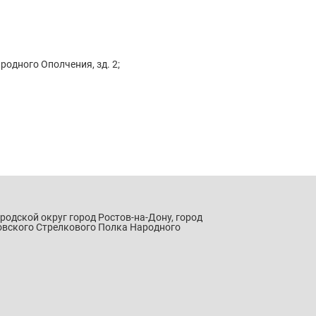
родного Ополчения, зд. 2;
ородской округ город Ростов-на-Дону, город
овского Стрелкового Полка Народного