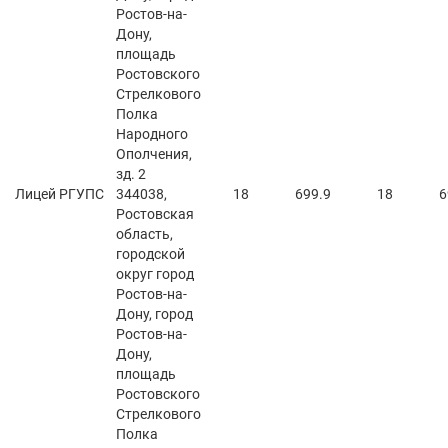
Ростов-на-
Дону,
площадь
Ростовского
Стрелкового
Полка
Народного
Ополчения,
зд. 2
Лицей РГУПС
344038,
18
699.9
18
6
Ростовская
область,
городской
округ город
Ростов-на-
Дону, город
Ростов-на-
Дону,
площадь
Ростовского
Стрелкового
Полка