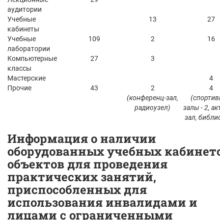
аудитории
Учебные
13
27
кабинеты
Учебные
109
2
16
лаборатории
Компьютерные
27
3
классы
Мастерские
4
Прочие
43
2
4
(конференц-зал,
(спорти
радиоузел)
залы - 2, а
зал, библи
Информация о наличии
оборудованных учебных кабинето
объектов для проведения
практических занятий,
приспособленных для
использования инвалидами и
лицами с ограниченными