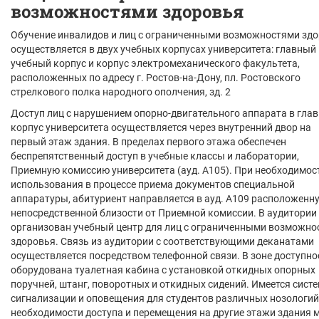
возможностями здоровья
Обучение инвалидов и лиц с ограниченными возможностями зд
осуществляется в двух учебных корпусах университета: главный
учебный корпус и корпус электромеханического факультета,
расположенных по адресу г. Ростов-на-Дону, пл. Ростовского
стрелкового полка народного ополчения, зд. 2
Доступ лиц с нарушением опорно-двигательного аппарата в гла
корпус университета осуществляется через внутренний двор на
первый этаж здания. В пределах первого этажа обеспечен
беспрепятственный доступ в учебные классы и лаборатории,
Приемную комиссию университета (ауд. А105). При необходимос
использования в процессе приема документов специальной
аппаратуры, абитуриент направляется в ауд. А109 расположенн
непосредственной близости от Приемной комиссии. В аудитории
организован учебный центр для лиц с ограниченными возможно
здоровья. Связь из аудитории с соответствующими деканатами
осуществляется посредством телефонной связи. В зоне доступно
оборудована туалетная кабина с установкой откидных опорных
поручней, штанг, поворотных и откидных сидений. Имеется сист
сигнализации и оповещения для студентов различных нозологий
необходимости доступа и перемещения на другие этажи здания 