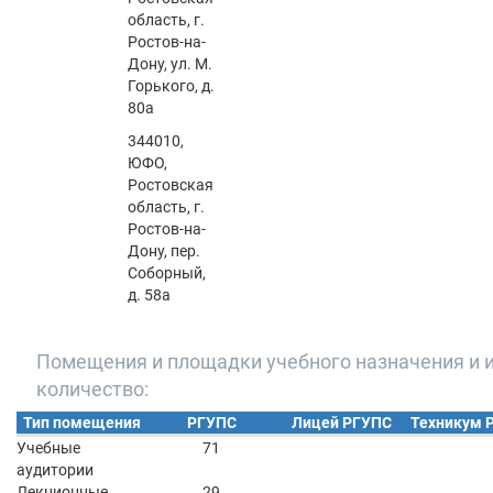
область, г.
Ростов-на-
Дону, ул. М.
Горького, д.
80а
344010,
ЮФО,
Ростовская
область, г.
Ростов-на-
Дону, пер.
Соборный,
д. 58а
Помещения и площадки учебного назначения и 
количество:
Тип помещения
РГУПС
Лицей РГУПС
Техникум 
Учебные
71
аудитории
Лекционные
29