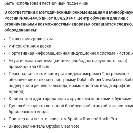
быть использован лестничный подъемник.
В соответствии с Методическими рекомендациями Минобрнау
России №АК-44/05 вн, от 8.04.2014 г. центр обучения для лиц с
ограниченными возможностями здоровья оснащается следу
оборудованием:
Столы с микролифтом
Интерактивная доска
Портативная информационная индукционная система «Исток 
Акустическая система (система свободного звукового поля)
производства Oticon
Персональные компьютеры с видеокамерами (Программное
обеспечение включает программу DolphinSuperNovaAccessSuite
поддержкой речевого выхода, возможностью ввода шрифтов
Брайля)
Клавиатура адаптированная с крупными кнопками и буквами
Дисплей с сорококлеточной брайлевской строкой и клавишам
брайлевского ввода
Принтер для печати шрифтом Брайля RomeoAttachePro
Видеоувеличитель Optelec ClearNote