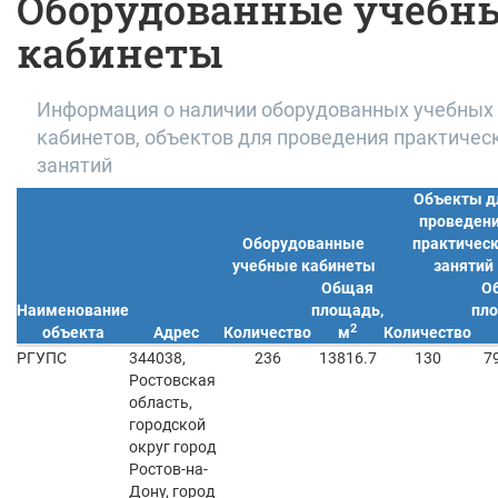
Оборудованные учебн
кабинеты
Информация о наличии оборудованных учебных
кабинетов, объектов для проведения практичес
занятий
Объекты д
проведен
Оборудованные
практическ
учебные кабинеты
занятий
Общая
О
Наименование
площадь,
пл
2
объекта
Адрес
Количество
м
Количество
РГУПС
344038,
236
13816.7
130
7
Ростовская
область,
городской
округ город
Ростов-на-
Дону, город