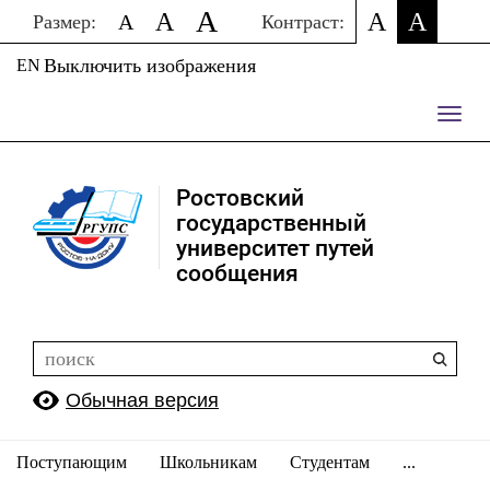
A
A
A
A
A
Размер:
Контраст:
Выключить изображения
EN
Пере
нави
Ростовский
государственный
университет путей
сообщения
Обычная версия
Поступающим
Школьникам
Студентам
...