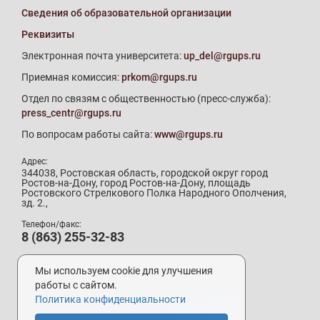
Сведения об образовательной организации
Реквизиты
Электронная почта университета:
up_del@rgups.ru
Приемная комиссия:
prkom@rgups.ru
Отдел по связям с общественностью (пресс-служба):
press_centr@rgups.ru
По вопросам работы сайта:
www@rgups.ru
Адрес:
344038, Ростовская область, городской округ город
Ростов-на-Дону, город Ростов-на-Дону, площадь
Ростовского Стрелкового Полка Народного Ополчения,
зд. 2.,
Телефон/факс:
8 (863) 255-32-83
Телефон приемной комиссии:
8 (800) 707-19-29
Мы используем cookie для улучшения
8 (863) 272-64-88
работы с сайтом.
Политика конфиденциальности