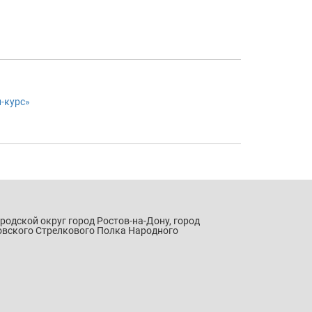
-курс»
ородской округ город Ростов-на-Дону, город
овского Стрелкового Полка Народного