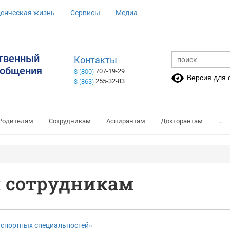
денческая жизнь
Сервисы
Медиа
ственный
Контакты
ообщения
707-19-29
8 (800)
Версия для
255-32-83
8 (863)
Родителям
Сотрудникам
Аспирантам
Докторантам
...
и сотрудникам
нспортных специальностей»