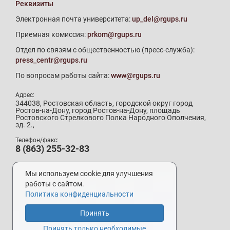
Реквизиты
Электронная почта университета:
up_del@rgups.ru
Приемная комиссия:
prkom@rgups.ru
Отдел по связям с общественностью (пресс-служба):
press_centr@rgups.ru
По вопросам работы сайта:
www@rgups.ru
Адрес:
344038, Ростовская область, городской округ город
Ростов-на-Дону, город Ростов-на-Дону, площадь
Ростовского Стрелкового Полка Народного Ополчения,
зд. 2.,
Телефон/факс:
8 (863) 255-32-83
Телефон приемной комиссии:
8 (800) 707-19-29
Мы используем cookie для улучшения
8 (863) 272-64-88
работы с сайтом.
Политика конфиденциальности
Принять
Разработка и поддержка –
УИ РГУПС
Принять только необходимые