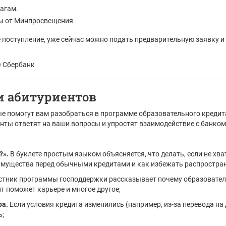
шагам.
сы от Минпросвещения
 поступление, уже сейчас можно подать предварительную заявку 
О Сбербанк
и абитуриентов
е помогут вам разобраться в программе образовательного кредита
нты ответят на ваши вопросы и упростят взаимодействие с банком
?».
В буклете простым языком объясняется, что делать, если не хв
реимущества перед обычными кредитами и как избежать распростр
стник программы господдержки рассказывает почему образователь
т поможет карьере и многое другое;
ра.
Если условия кредита изменились (например, из-за перевода на
ь;