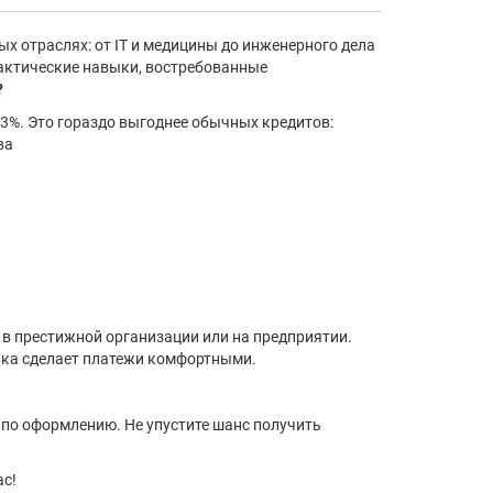
ых отраслях: от IT и медицины до инженерного дела
практические навыки, востребованные
?
 3%. Это гораздо выгоднее обычных кредитов:
ва
 в престижной организации или на предприятии.
авка сделает платежи комфортными.
и по оформлению. Не упустите шанс получить
ас!