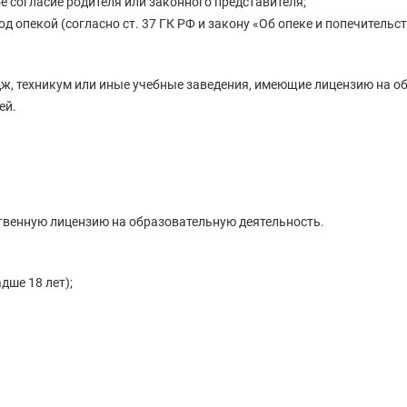
 согласие родителя или законного представителя;
 опекой (согласно ст. 37 ГК РФ и закону «Об опеке и попечительст
ж, техникум или иные учебные заведения, имеющие лицензию на о
ей.
ственную лицензию на образовательную деятельность.
дше 18 лет);