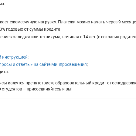
ях.
ижает ежемесячную нагрузку. Платежи можно начать через 9 месяце
 3% годовых от суммы кредита.
ление колледжа или техникума, начиная с 14 лет (с согласия родител
й инструкцией
;
просы и ответы» на сайте Минпросвещения
;
дита.
нсы кажутся препятствием, образовательный кредит с господдержк
 студентов – присоединяйтесь и вы!