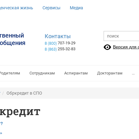
денческая жизнь
Сервисы
Медиа
ственный
Контакты
ообщения
707-19-29
8 (800)
Версия для
255-32-83
8 (863)
Родителям
Сотрудникам
Аспирантам
Докторантам
...
т
Обркредит в СПО
 кредит
т?
»