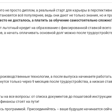
то не просто диплом, а реальный старт для карьеры в перспективн
тановятся всё популярнее, ведь они дают не только знания, но и 
есто не досталось, а платить за обучение самостоятельно сложно
т льготный кредит на образование с фиксированной ставкой всего
в, а начать оплачивать основной долг можно после трудоустройст
производственные технологии, а после выпуска начинаете работать
нутся только через 9 месяцев после трудоустройства, а низкая ст
еты на все вопросы: от списка документов до пошаговой инструкци
 финансы стоят на пути!
ь программой. Присоединяйтесь – ваше будущее начинается сейч