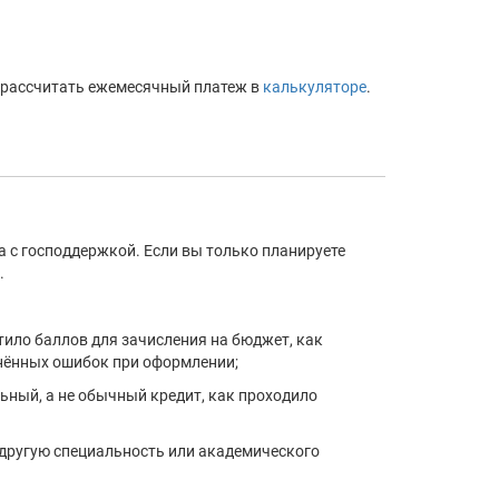
и рассчитать ежемесячный платеж в
калькуляторе
.
 с господдержкой. Если вы только планируете
.
атило баллов для зачисления на бюджет, как
анённых ошибок при оформлении;
ный, а не обычный кредит, как проходило
 другую специальность или академического